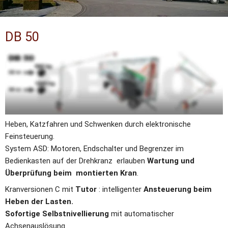
DB 50
SCHNELLMONTAGEKRAN DB 50 
Hervorragender, kompakter und innovativer Kran.
Konstruktion und Herstellung gemäß den 
EN 14439 Normen
. 
Heben, Katzfahren und Schwenken durch elektronische 
Feinsteuerung.
System ASD: Motoren, Endschalter und Begrenzer im 
Bedienkasten auf der Drehkranz  erlauben 
Wartung und 
Überprüfung beim  montierten Kran
.
Kranversionen C mit 
Tutor
 : intelligenter 
Ansteuerung beim 
Heben der Lasten.
Sofortige Selbstnivellierung
 mit automatischer 
Achsenauslösung.